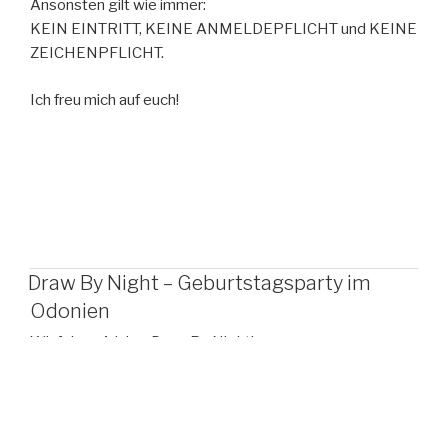
Ansonsten gilt wie immer:
KEIN EINTRITT, KEINE ANMELDEPFLICHT und KEINE
ZEICHENPFLICHT.
Ich freu mich auf euch!
Draw By Night – Geburtstagsparty im
Odonien
Wir feiern 4 Jahre Draw By Night!
Ihr seid alle herzlich dazu eingeladen mit uns einen
angenehmen Sonntag zu verbringen.
Es wird Live-Musik geben. Hier das Lineup: